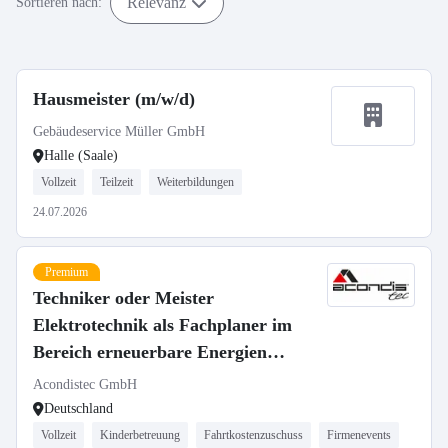
Relevanz
Sortieren nach:
Hausmeister (m/w/d)
Gebäudeservice Müller GmbH
Halle (Saale)
Vollzeit
Teilzeit
Weiterbildungen
24.07.2026
Premium
Techniker oder Meister
Elektrotechnik als Fachplaner im
Bereich erneuerbare Energien
(m/w/d)
Acondistec GmbH
Deutschland
Vollzeit
Kinderbetreuung
Fahrtkostenzuschuss
Firmenevents