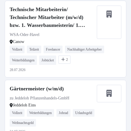
Technische Mitarbeiterin/
Technischer Mitarbeiter (m/w/d)
bzw. 1. Wasserbaumeisterin/ 1.
Wasserbaumeister (m/w/d)
WSA-Oder-Havel
Canow
Vollzeit
Teilzeit
Freelancer
Nachhaltiger Arbeitgeber
2
Weiterbildungen
Jobticket
28.07.2026
Gärtnermeister (w/m/d)
zu Jeddeloh Pflanzenhandels-GmbH
Jeddeloh Eins
Vollzeit
Weiterbildungen
Jobrad
Urlaubsgeld
Weihnachtsgeld