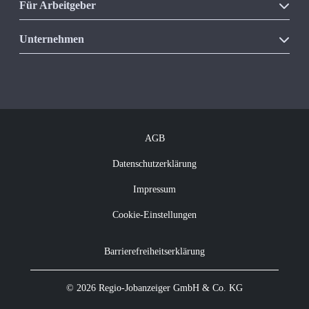
Für Arbeitgeber
Unsere Produkte
Unternehmen
Vakanzkostenrechner
Über Regio Jobanzeiger
Kontakt
Offene Jobs
Newsletter abonnieren
AGB
Datenschutzerklärung
Impressum
Cookie-Einstellungen
Barrierefreiheitserklärung
© 2026 Regio-Jobanzeiger GmbH & Co. KG