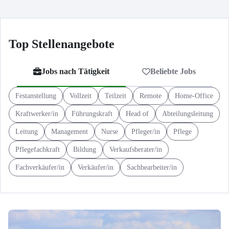
Top Stellenangebote
Jobs nach Tätigkeit
Beliebte Jobs
Festanstellung
Vollzeit
Teilzeit
Remote
Home-Office
Kraftwerker/in
Führungskraft
Head of
Abteilungsleitung
Leitung
Management
Nurse
Pfleger/in
Pflege
Pflegefachkraft
Bildung
Verkaufsberater/in
Fachverkäufer/in
Verkäufer/in
Sachbearbeiter/in