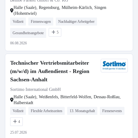
Bembé Parkett GmbH & Co. KG
Halle (Saale), Regensburg, Mülheim-Kärlich, Singen
(Hohentwiel)
Vollzeit
Firmenwagen
Nachhaltiger Arbeitgeber
5
Gesundheitsangebote
06.08.2026
Technischer Vertriebsmitarbeiter
(m/w/d) im Außendienst - Region
Sachsen-Anhalt
Sortimo International GmbH
Halle (Saale), Weißenfels, Bitterfeld-Wolfen, Dessau-Roßlau,
Halberstadt
Vollzeit
Flexible Arbeitszeiten
13. Monatsgehalt
Firmenevents
4
25.07.2026