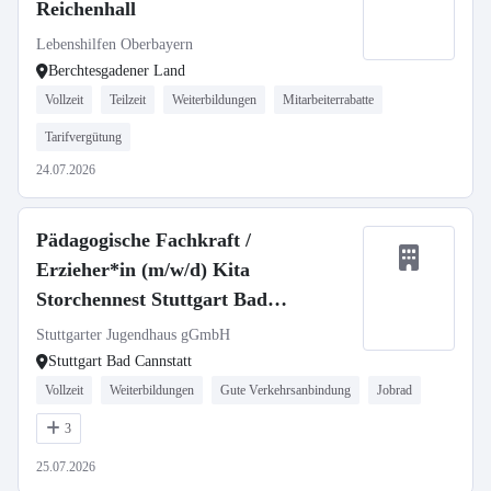
Reichenhall
Lebenshilfen Oberbayern
Berchtesgadener Land
Vollzeit
Teilzeit
Weiterbildungen
Mitarbeiterrabatte
Tarifvergütung
24.07.2026
Pädagogische Fachkraft /
Erzieher*in (m/w/d) Kita
Storchennest Stuttgart Bad
Cannstatt
Stuttgarter Jugendhaus gGmbH
Stuttgart Bad Cannstatt
Vollzeit
Weiterbildungen
Gute Verkehrsanbindung
Jobrad
3
25.07.2026