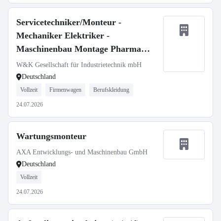
Servicetechniker/Monteur -
Mechaniker Elektriker -
Maschinenbau Montage Pharma
Medizintechnik (m/w/d)
W&K Gesellschaft für Industrietechnik mbH
Deutschland
Vollzeit
Firmenwagen
Berufskleidung
24.07.2026
Wartungsmonteur
AXA Entwicklungs- und Maschinenbau GmbH
Deutschland
Vollzeit
24.07.2026