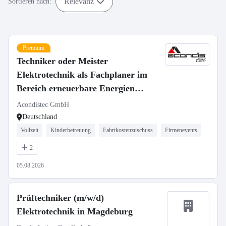
Relevanz
Sortieren nach:
Premium
Techniker oder Meister
Elektrotechnik als Fachplaner im
Bereich erneuerbare Energien
(m/w/d)
Acondistec GmbH
Deutschland
Vollzeit
Kinderbetreuung
Fahrtkostenzuschuss
Firmenevents
2
05.08.2026
Prüftechniker (m/w/d)
Elektrotechnik in Magdeburg