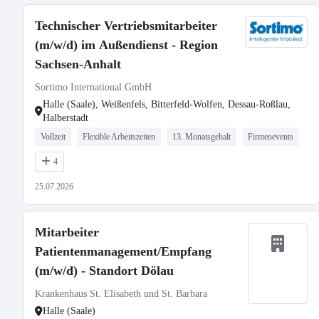
Technischer Vertriebsmitarbeiter
(m/w/d) im Außendienst - Region
Sachsen-Anhalt
Sortimo International GmbH
Halle (Saale), Weißenfels, Bitterfeld-Wolfen, Dessau-Roßlau,
Halberstadt
Vollzeit
Flexible Arbeitszeiten
13. Monatsgehalt
Firmenevents
4
25.07.2026
Mitarbeiter
Patientenmanagement/Empfang
(m/w/d) - Standort Dölau
Krankenhaus St. Elisabeth und St. Barbara
Halle (Saale)